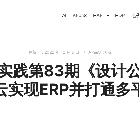
AI
APaaS
HAP
HDP
电
更新于：
2022 年 12 月 9 日
APaaS
,
活动
实践第83期《设计
云实现ERP并打通多