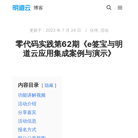
主菜单
搜索
更新于：
2023 年 7 月 24 日
伙伴
,
活动
零代码实践第62期《e签宝与明
道云应用集成案例与演示》
内容目录
隐藏
功能讲解视频
活动介绍
分享嘉宾
活动信息
报名方式