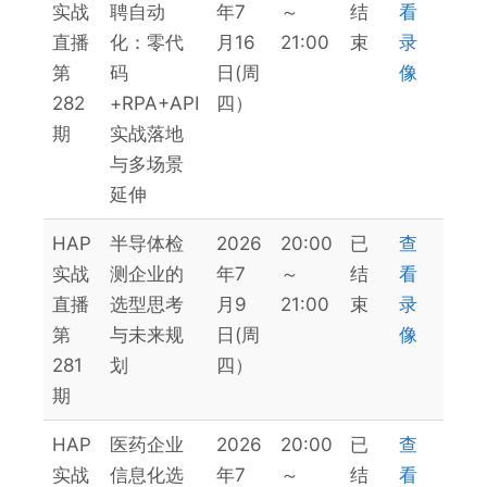
实战
聘自动
年7
～
结
看
直播
化：零代
月16
21:00
束
录
第
码
日(周
像
282
+RPA+API
四）
期
实战落地
与多场景
延伸
HAP
半导体检
2026
20:00
已
查
实战
测企业的
年7
～
结
看
直播
选型思考
月9
21:00
束
录
第
与未来规
日(周
像
281
划
四）
期
HAP
医药企业
2026
20:00
已
查
实战
信息化选
年7
～
结
看