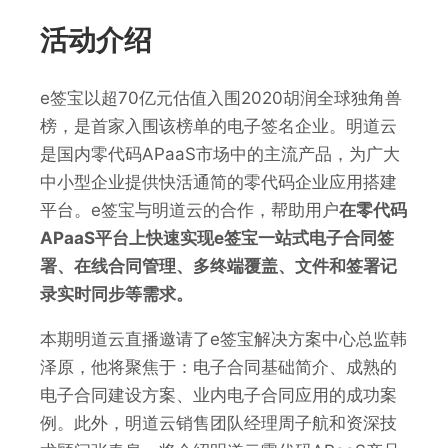
活动介绍
e签宝以
超
70亿元估值入围
2020胡润全球独角兽
榜，是首家入围该榜单的电子签名企业。
明道云
是国内零代码APaaS市场中的主流产品，为广大
中小型企业提供快活通简的零代码企业应用搭建
平台。
e签宝与明道云的合作，
帮助用户
在零代码
APaaS平台上快速实现
e签宝
一站式电子合同签
署、在线合同管理
、
多终端
覆盖、
文件和签署记
录
实时
同步等
需求
。
本期明道云直播邀请了e签宝
解决
方案
中心
总监
韩
泽原
，他将聚焦于：
电子合同基础简介
、
成熟的
电子合同建设方案
、
业内电子合同应用的成功案
例
。
此外，明道云销售团队经理周子航和资深技