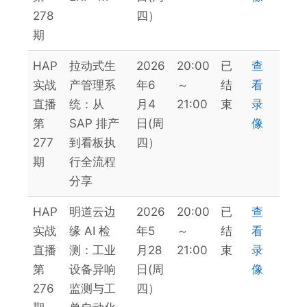
278
四）
期
HAP
拉动式生
2026
20:00
已
查
实战
产管理系
年6
～
结
看
直播
统：从
月4
21:00
束
录
第
SAP 排产
日(周
像
277
到看板执
四）
期
行全流程
分享
HAP
明道云边
2026
20:00
已
查
实战
缘 AI 检
年5
～
结
看
直播
测：工业
月28
21:00
束
录
第
设备异响
日(周
像
276
监测与工
四）