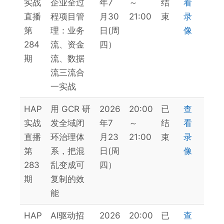
实战
企业全过
年7
～
结
看
日
直播
程项目管
月30
21:00
束
录
期
第
理：业务
日(周
像
284
流、资金
四）
期
流、数据
流三流合
一实战
HAP
用 GCR 研
2026
20:00
已
查
实战
发全域闭
年7
～
结
看
直播
环治理体
月23
21:00
束
录
第
系，把混
日(周
像
283
乱变成可
四）
期
复制的效
能
HAP
AI驱动招
2026
20:00
已
查