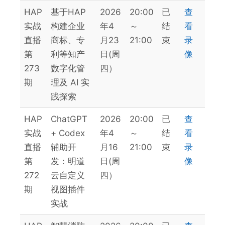
HAP
基于HAP
2026
20:00
已
查
实战
构建企业
年4
～
结
看
直播
商标、专
月23
21:00
束
录
第
利等知产
日(周
像
273
数字化管
四）
期
理及 AI 实
践探索
HAP
ChatGPT
2026
20:00
已
查
实战
+ Codex
年4
～
结
看
直播
辅助开
月16
21:00
束
录
第
发：明道
日(周
像
272
云自定义
四）
期
视图插件
实战