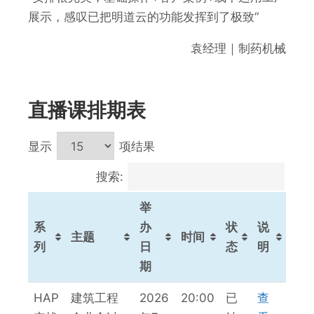
展示，感叹已把明道云的功能发挥到了极致“
袁经理｜制药机械
直播课排期表
显示
项结果
搜索:
举
系
办
状
说
主题
时间
列
日
态
明
期
系
主题
举
时间
状
说
HAP
建筑工程
2026
20:00
已
查
列
办
态
明