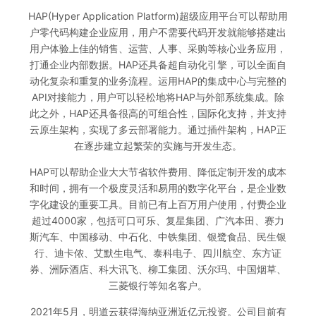
HAP(Hyper Application Platform)超级应用平台可以帮助用
户零代码构建企业应用，用户不需要代码开发就能够搭建出
用户体验上佳的销售、运营、人事、采购等核心业务应用，
打通企业内部数据。HAP还具备超自动化引擎，可以全面自
动化复杂和重复的业务流程。运用HAP的集成中心与完整的
API对接能力，用户可以轻松地将HAP与外部系统集成。除
此之外，HAP还具备很高的可组合性，国际化支持，并支持
云原生架构，实现了多云部署能力。通过插件架构，HAP正
在逐步建立起繁荣的实施与开发生态。
HAP可以帮助企业大大节省软件费用、降低定制开发的成本
和时间，拥有一个极度灵活和易用的数字化平台，是企业数
字化建设的重要工具。目前已有上百万用户使用，付费企业
超过4000家，包括可口可乐、复星集团、广汽本田、赛力
斯汽车、中国移动、中石化、中铁集团、银鹭食品、民生银
行、迪卡侬、艾默生电气、泰科电子、四川航空、东方证
券、洲际酒店、科大讯飞、柳工集团、沃尔玛、中国烟草、
三菱银行等知名客户。
2021年5月，明道云获得海纳亚洲近亿元投资。公司目前有