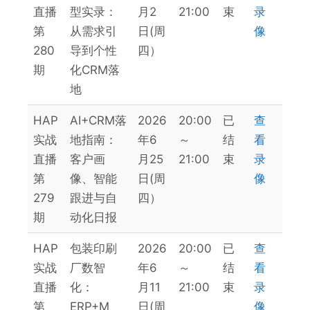
直播
型实录：
月2
21:00
束
录
第
从需求引
日(周
像
280
导到个性
四）
期
化CRM落
地
HAP
AI+CRM落
2026
20:00
已
查
实战
地指南：
年6
～
结
看
直播
客户画
月25
21:00
束
录
第
像、智能
日(周
像
279
跟进与自
四）
期
动化日报
HAP
包装印刷
2026
20:00
已
查
实战
厂数智
年6
～
结
看
直播
化：
月11
21:00
束
录
第
ERP+M
日(周
像