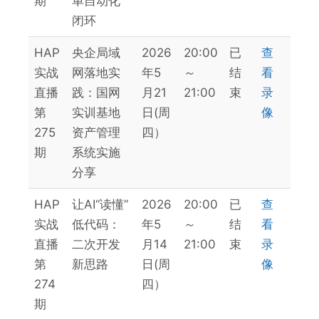
期
单自动化
闭环
HAP
央企局域
2026
20:00
已
查
实战
网落地实
年5
～
结
看
直播
践：国网
月21
21:00
束
录
第
实训基地
日(周
像
275
资产管理
四）
期
系统实施
分享
HAP
让AI“读懂”
2026
20:00
已
查
实战
低代码：
年5
～
结
看
直播
二次开发
月14
21:00
束
录
第
新思路
日(周
像
274
四）
期