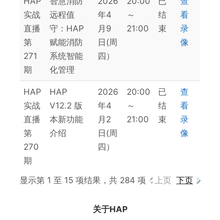
HAP
智慧消防
2026
20:00
已
查
实战
远程值
年4
～
结
看
直播
守：HAP
月9
21:00
束
录
第
赋能消防
日(周
像
271
系统智能
四）
期
化管理
HAP
HAP
2026
20:00
已
查
实战
V12.2 版
年4
～
结
看
直播
本新功能
月2
21:00
束
录
第
介绍
日(周
像
270
四）
期
显示第 1 至 15 项结果，共 284 项
上页
下页
关于HAP