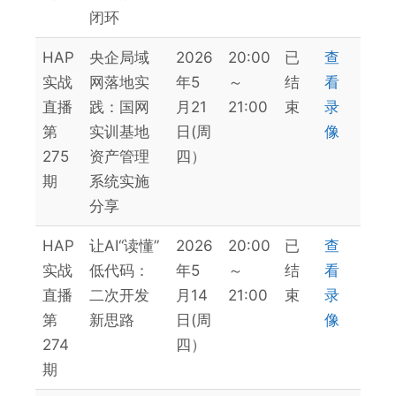
闭环
HAP
央企局域
2026
20:00
已
查
实战
网落地实
年5
～
结
看
直播
践：国网
月21
21:00
束
录
第
实训基地
日(周
像
275
资产管理
四）
期
系统实施
分享
HAP
让AI“读懂”
2026
20:00
已
查
实战
低代码：
年5
～
结
看
直播
二次开发
月14
21:00
束
录
第
新思路
日(周
像
274
四）
期