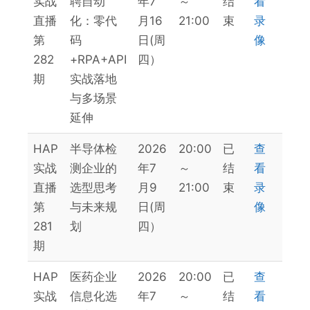
实战
聘自动
年7
～
结
看
直播
化：零代
月16
21:00
束
录
第
码
日(周
像
282
+RPA+API
四）
期
实战落地
与多场景
延伸
HAP
半导体检
2026
20:00
已
查
实战
测企业的
年7
～
结
看
直播
选型思考
月9
21:00
束
录
第
与未来规
日(周
像
281
划
四）
期
HAP
医药企业
2026
20:00
已
查
实战
信息化选
年7
～
结
看