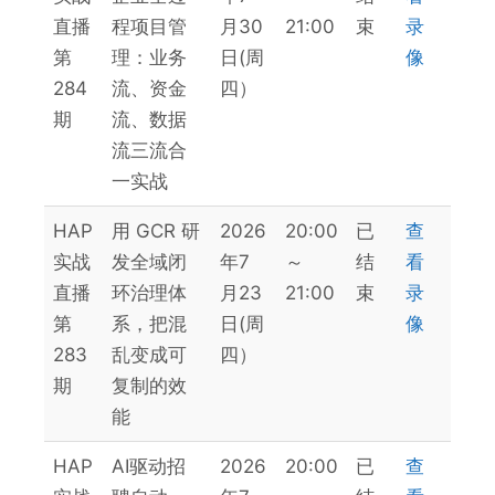
日
直播
程项目管
月30
21:00
束
录
期
第
理：业务
日(周
像
284
流、资金
四）
期
流、数据
流三流合
一实战
HAP
用 GCR 研
2026
20:00
已
查
实战
发全域闭
年7
～
结
看
直播
环治理体
月23
21:00
束
录
第
系，把混
日(周
像
283
乱变成可
四）
期
复制的效
能
HAP
AI驱动招
2026
20:00
已
查