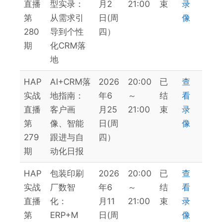
直播
型实录：
月2
21:00
束
录
第
从需求引
日(周
像
280
导到个性
四）
期
化CRM落
地
HAP
AI+CRM落
2026
20:00
已
查
实战
地指南：
年6
～
结
看
直播
客户画
月25
21:00
束
录
第
像、智能
日(周
像
279
跟进与自
四）
期
动化日报
HAP
包装印刷
2026
20:00
已
查
实战
厂数智
年6
～
结
看
直播
化：
月11
21:00
束
录
第
ERP+M
日(周
像