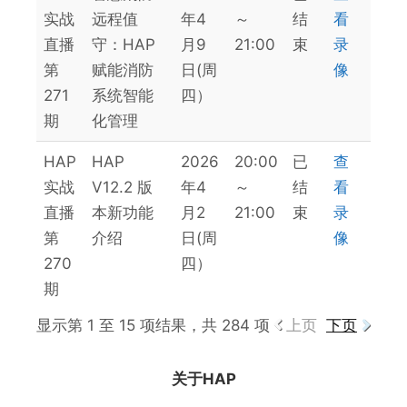
实战
远程值
年4
～
结
看
直播
守：HAP
月9
21:00
束
录
第
赋能消防
日(周
像
271
系统智能
四）
期
化管理
HAP
HAP
2026
20:00
已
查
实战
V12.2 版
年4
～
结
看
直播
本新功能
月2
21:00
束
录
第
介绍
日(周
像
270
四）
期
显示第 1 至 15 项结果，共 284 项
上页
下页
关于HAP