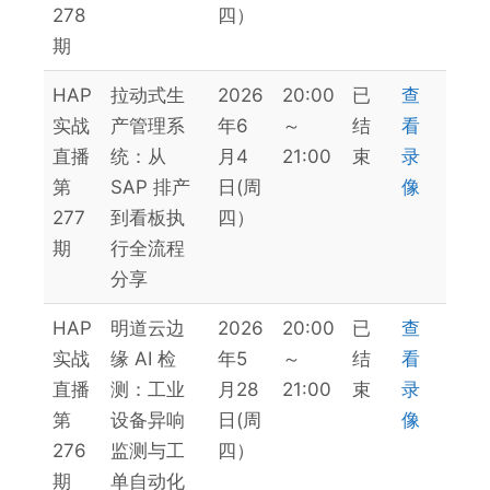
278
四）
期
HAP
拉动式生
2026
20:00
已
查
实战
产管理系
年6
～
结
看
直播
统：从
月4
21:00
束
录
第
SAP 排产
日(周
像
277
到看板执
四）
期
行全流程
分享
HAP
明道云边
2026
20:00
已
查
实战
缘 AI 检
年5
～
结
看
直播
测：工业
月28
21:00
束
录
第
设备异响
日(周
像
276
监测与工
四）
期
单自动化