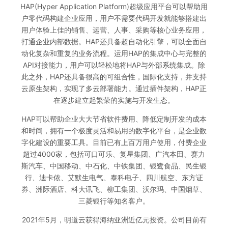
HAP(Hyper Application Platform)超级应用平台可以帮助用
户零代码构建企业应用，用户不需要代码开发就能够搭建出
用户体验上佳的销售、运营、人事、采购等核心业务应用，
打通企业内部数据。HAP还具备超自动化引擎，可以全面自
动化复杂和重复的业务流程。运用HAP的集成中心与完整的
API对接能力，用户可以轻松地将HAP与外部系统集成。除
此之外，HAP还具备很高的可组合性，国际化支持，并支持
云原生架构，实现了多云部署能力。通过插件架构，HAP正
在逐步建立起繁荣的实施与开发生态。
HAP可以帮助企业大大节省软件费用、降低定制开发的成本
和时间，拥有一个极度灵活和易用的数字化平台，是企业数
字化建设的重要工具。目前已有上百万用户使用，付费企业
超过4000家，包括可口可乐、复星集团、广汽本田、赛力
斯汽车、中国移动、中石化、中铁集团、银鹭食品、民生银
行、迪卡侬、艾默生电气、泰科电子、四川航空、东方证
券、洲际酒店、科大讯飞、柳工集团、沃尔玛、中国烟草、
三菱银行等知名客户。
2021年5月，明道云获得海纳亚洲近亿元投资。公司目前有