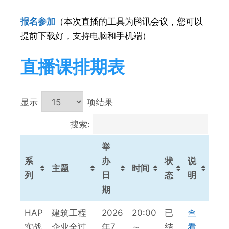
报名参加
（本次直播的工具为腾讯会议，您可以
提前下载好，支持电脑和手机端）
直播课排期表
显示
项结果
搜索:
举
系
办
状
说
主题
时间
列
日
态
明
期
系
主题
举
时间
状
说
HAP
建筑工程
2026
20:00
已
查
列
办
态
明
实战
企业全过
年7
～
结
看