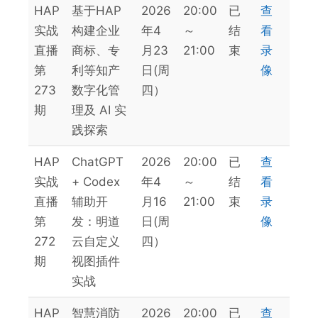
HAP
基于HAP
2026
20:00
已
查
实战
构建企业
年4
～
结
看
直播
商标、专
月23
21:00
束
录
第
利等知产
日(周
像
273
数字化管
四）
期
理及 AI 实
践探索
HAP
ChatGPT
2026
20:00
已
查
实战
+ Codex
年4
～
结
看
直播
辅助开
月16
21:00
束
录
第
发：明道
日(周
像
272
云自定义
四）
期
视图插件
实战
HAP
智慧消防
2026
20:00
已
查