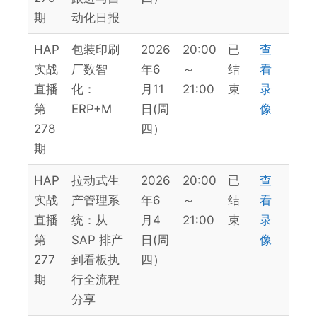
期
动化日报
HAP
包装印刷
2026
20:00
已
查
实战
厂数智
年6
～
结
看
直播
化：
月11
21:00
束
录
第
ERP+M
日(周
像
278
四）
期
HAP
拉动式生
2026
20:00
已
查
实战
产管理系
年6
～
结
看
直播
统：从
月4
21:00
束
录
第
SAP 排产
日(周
像
277
到看板执
四）
期
行全流程
分享