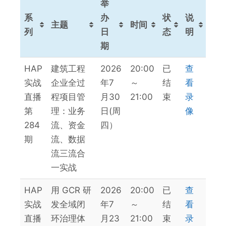
举
系
办
状
说
主题
时间
列
日
态
明
期
系
主题
举
时间
状
说
HAP
建筑工程
2026
20:00
已
查
列
办
态
明
实战
企业全过
年7
～
结
看
日
直播
程项目管
月30
21:00
束
录
期
第
理：业务
日(周
像
284
流、资金
四）
期
流、数据
流三流合
一实战
HAP
用 GCR 研
2026
20:00
已
查
实战
发全域闭
年7
～
结
看
直播
环治理体
月23
21:00
束
录