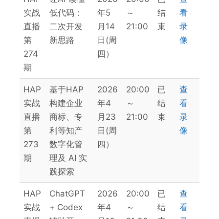
实战
低代码：
年5
～
结
看
直播
二次开发
月14
21:00
束
录
第
新思路
日(周
像
274
四）
期
HAP
基于HAP
2026
20:00
已
查
实战
构建企业
年4
～
结
看
直播
商标、专
月23
21:00
束
录
第
利等知产
日(周
像
273
数字化管
四）
期
理及 AI 实
践探索
HAP
ChatGPT
2026
20:00
已
查
实战
+ Codex
年4
～
结
看