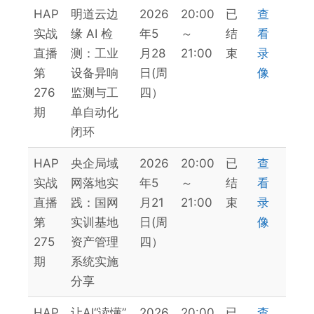
HAP
明道云边
2026
20:00
已
查
实战
缘 AI 检
年5
～
结
看
直播
测：工业
月28
21:00
束
录
第
设备异响
日(周
像
276
监测与工
四）
期
单自动化
闭环
HAP
央企局域
2026
20:00
已
查
实战
网落地实
年5
～
结
看
直播
践：国网
月21
21:00
束
录
第
实训基地
日(周
像
275
资产管理
四）
期
系统实施
分享
HAP
让AI“读懂”
2026
20:00
已
查