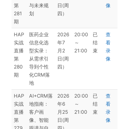
第
与未来规
日(周
像
281
划
四）
期
HAP
医药企业
2026
20:00
已
查
实战
信息化选
年7
～
结
看
直播
型实录：
月2
21:00
束
录
第
从需求引
日(周
像
280
导到个性
四）
期
化CRM落
地
HAP
AI+CRM落
2026
20:00
已
查
实战
地指南：
年6
～
结
看
直播
客户画
月25
21:00
束
录
第
像、智能
日(周
像
279
跟进与自
四）