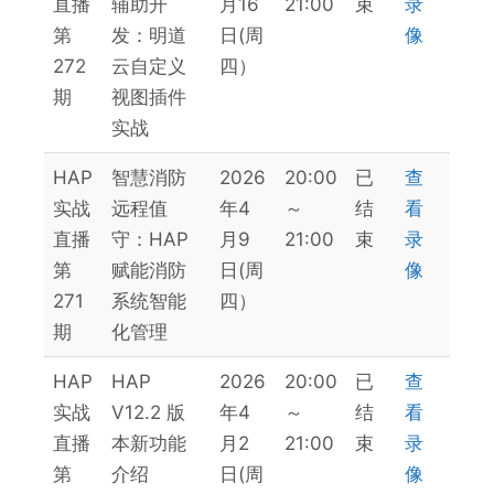
直播
辅助开
月16
21:00
束
录
第
发：明道
日(周
像
272
云自定义
四）
期
视图插件
实战
HAP
智慧消防
2026
20:00
已
查
实战
远程值
年4
～
结
看
直播
守：HAP
月9
21:00
束
录
第
赋能消防
日(周
像
271
系统智能
四）
期
化管理
HAP
HAP
2026
20:00
已
查
实战
V12.2 版
年4
～
结
看
直播
本新功能
月2
21:00
束
录
第
介绍
日(周
像