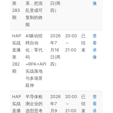
第
系，把混
日(周
像
283
乱变成可
四）
期
复制的效
能
HAP
AI驱动招
2026
20:00
已
查
实战
聘自动
年7
～
结
看
直播
化：零代
月16
21:00
束
录
第
码
日(周
像
282
+RPA+API
四）
期
实战落地
与多场景
延伸
HAP
半导体检
2026
20:00
已
查
实战
测企业的
年7
～
结
看
直播
选型思考
月9
21:00
束
录