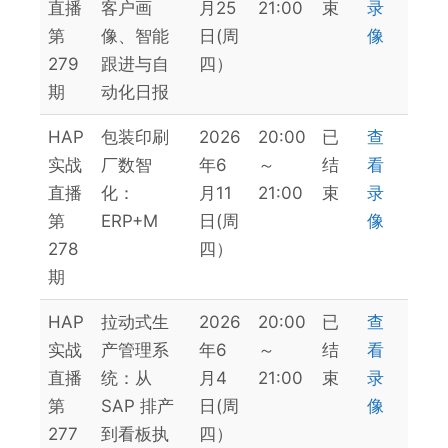
直播
客户画
月25
21:00
束
录
第
像、智能
日(周
像
279
跟进与自
四）
期
动化日报
HAP
包装印刷
2026
20:00
已
查
实战
厂数智
年6
～
结
看
直播
化：
月11
21:00
束
录
第
ERP+M
日(周
像
278
四）
期
HAP
拉动式生
2026
20:00
已
查
实战
产管理系
年6
～
结
看
直播
统：从
月4
21:00
束
录
第
SAP 排产
日(周
像
277
到看板执
四）