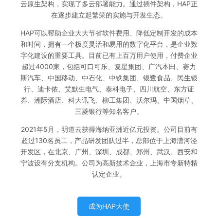
云原生架构，实现了多云部署能力。通过插件架构，HAP正
在逐步建立起繁荣的实施与开发生态。
HAP可以帮助企业大大节省软件费用、降低定制开发的成本
和时间，拥有一个极度灵活和易用的数字化平台，是企业数
字化建设的重要工具。目前已有上百万用户使用，付费企业
超过4000家，包括可口可乐、复星集团、广汽本田、赛力
斯汽车、中国移动、中石化、中铁集团、银鹭食品、民生银
行、迪卡侬、艾默生电气、泰科电子、四川航空、东方证
券、洲际酒店、科大讯飞、柳工集团、沃尔玛、中国烟草、
三菱银行等知名客户。
2021年5月，明道云获得海纳亚洲近亿元投资。公司目前有
超过130名员工，产品研发团队过半，总部位于上海漕河泾
开发区，在北京、广州、深圳、成都、郑州、武汉、西安和
宁波设有分支机构。公司为高新技术企业，上海市专新特精
认定企业。
成为HAP大使