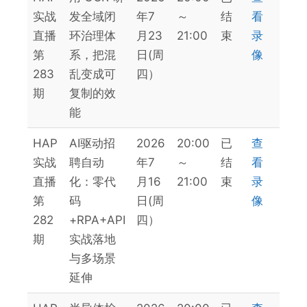
实战
发全域闭
年7
～
结
看
直播
环治理体
月23
21:00
束
录
第
系，把混
日(周
像
283
乱变成可
四）
期
复制的效
能
HAP
AI驱动招
2026
20:00
已
查
实战
聘自动
年7
～
结
看
直播
化：零代
月16
21:00
束
录
第
码
日(周
像
282
+RPA+API
四）
期
实战落地
与多场景
延伸