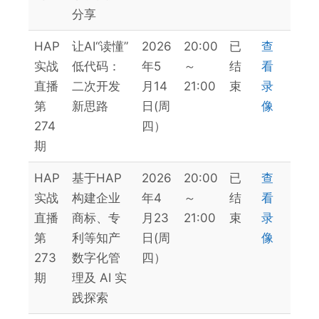
分享
HAP
让AI“读懂”
2026
20:00
已
查
实战
低代码：
年5
～
结
看
直播
二次开发
月14
21:00
束
录
第
新思路
日(周
像
274
四）
期
HAP
基于HAP
2026
20:00
已
查
实战
构建企业
年4
～
结
看
直播
商标、专
月23
21:00
束
录
第
利等知产
日(周
像
273
数字化管
四）
期
理及 AI 实
践探索