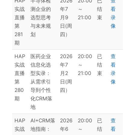
HAP
半导体检
2026
20:00
已
查
实战
测企业的
年7
～
结
看
直播
选型思考
月9
21:00
束
录
第
与未来规
日(周
像
281
划
四）
期
HAP
医药企业
2026
20:00
已
查
实战
信息化选
年7
～
结
看
直播
型实录：
月2
21:00
束
录
第
从需求引
日(周
像
280
导到个性
四）
期
化CRM落
地
HAP
AI+CRM落
2026
20:00
已
查
实战
地指南：
年6
～
结
看