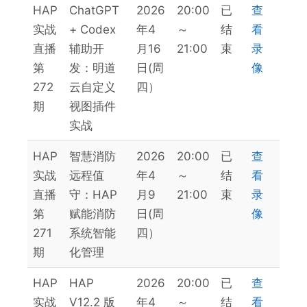
HAP
ChatGPT
2026
20:00
已
查
实战
+ Codex
年4
～
结
看
直播
辅助开
月16
21:00
束
录
第
发：明道
日(周
像
272
云自定义
四）
期
视图插件
实战
HAP
智慧消防
2026
20:00
已
查
实战
远程值
年4
～
结
看
直播
守：HAP
月9
21:00
束
录
第
赋能消防
日(周
像
271
系统智能
四）
期
化管理
HAP
HAP
2026
20:00
已
查
实战
V12.2 版
年4
～
结
看