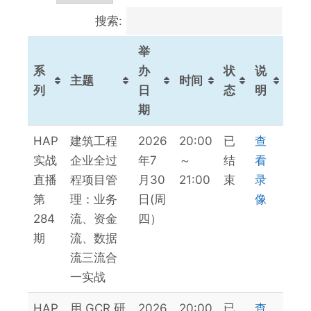
搜索:
举
系
办
状
说
主题
时间
列
日
态
明
期
系
主题
举
时间
状
说
HAP
建筑工程
2026
20:00
已
查
列
办
态
明
实战
企业全过
年7
～
结
看
日
直播
程项目管
月30
21:00
束
录
期
第
理：业务
日(周
像
284
流、资金
四）
期
流、数据
流三流合
一实战
HAP
用 GCR 研
2026
20:00
已
查