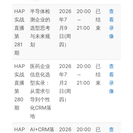
HAP
半导体检
2026
20:00
已
查
实战
测企业的
年7
～
结
看
直播
选型思考
月9
21:00
束
录
第
与未来规
日(周
像
281
划
四）
期
HAP
医药企业
2026
20:00
已
查
实战
信息化选
年7
～
结
看
直播
型实录：
月2
21:00
束
录
第
从需求引
日(周
像
280
导到个性
四）
期
化CRM落
地
HAP
AI+CRM落
2026
20:00
已
查