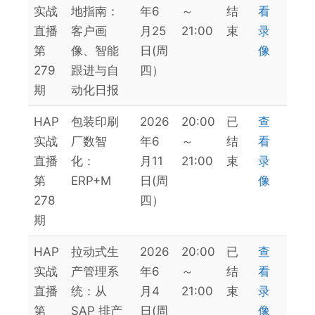
实战
地指南：
年6
～
结
看
直播
客户画
月25
21:00
束
录
第
像、智能
日(周
像
279
跟进与自
四）
期
动化日报
HAP
包装印刷
2026
20:00
已
查
实战
厂数智
年6
～
结
看
直播
化：
月11
21:00
束
录
第
ERP+M
日(周
像
278
四）
期
HAP
拉动式生
2026
20:00
已
查
实战
产管理系
年6
～
结
看
直播
统：从
月4
21:00
束
录
第
SAP 排产
日(周
像