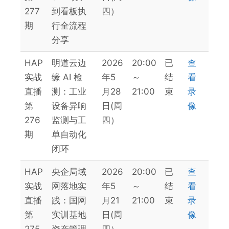
277
到看板执
四）
期
行全流程
分享
HAP
明道云边
2026
20:00
已
查
实战
缘 AI 检
年5
～
结
看
直播
测：工业
月28
21:00
束
录
第
设备异响
日(周
像
276
监测与工
四）
期
单自动化
闭环
HAP
央企局域
2026
20:00
已
查
实战
网落地实
年5
～
结
看
直播
践：国网
月21
21:00
束
录
第
实训基地
日(周
像
275
资产管理
四）