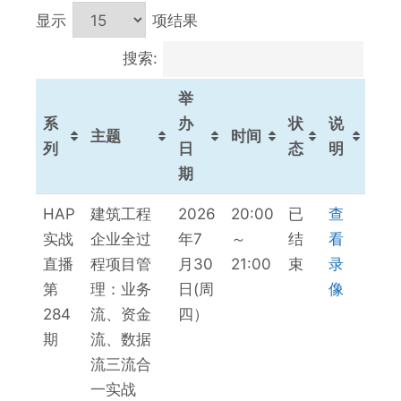
显示
项结果
搜索:
举
系
办
状
说
主题
时间
列
日
态
明
期
系
主题
举
时间
状
说
HAP
建筑工程
2026
20:00
已
查
列
办
态
明
实战
企业全过
年7
～
结
看
日
直播
程项目管
月30
21:00
束
录
期
第
理：业务
日(周
像
284
流、资金
四）
期
流、数据
流三流合
一实战