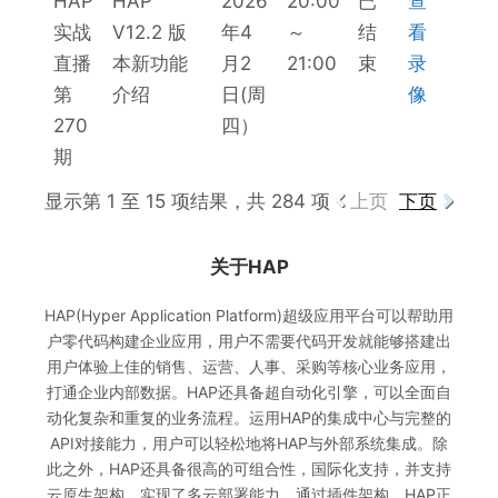
HAP
HAP
2026
20:00
已
查
实战
V12.2 版
年4
～
结
看
直播
本新功能
月2
21:00
束
录
第
介绍
日(周
像
270
四）
期
显示第 1 至 15 项结果，共 284 项
上页
下页
关于HAP
HAP(Hyper Application Platform)超级应用平台可以帮助用
户零代码构建企业应用，用户不需要代码开发就能够搭建出
用户体验上佳的销售、运营、人事、采购等核心业务应用，
打通企业内部数据。HAP还具备超自动化引擎，可以全面自
动化复杂和重复的业务流程。运用HAP的集成中心与完整的
API对接能力，用户可以轻松地将HAP与外部系统集成。除
此之外，HAP还具备很高的可组合性，国际化支持，并支持
云原生架构，实现了多云部署能力。通过插件架构，HAP正