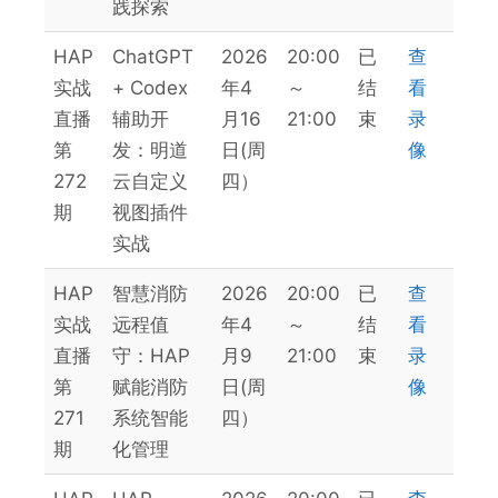
践探索
HAP
ChatGPT
2026
20:00
已
查
实战
+ Codex
年4
～
结
看
直播
辅助开
月16
21:00
束
录
第
发：明道
日(周
像
272
云自定义
四）
期
视图插件
实战
HAP
智慧消防
2026
20:00
已
查
实战
远程值
年4
～
结
看
直播
守：HAP
月9
21:00
束
录
第
赋能消防
日(周
像
271
系统智能
四）
期
化管理