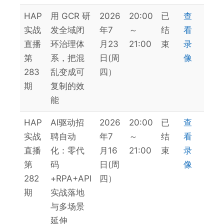
HAP
用 GCR 研
2026
20:00
已
查
实战
发全域闭
年7
～
结
看
直播
环治理体
月23
21:00
束
录
第
系，把混
日(周
像
283
乱变成可
四）
期
复制的效
能
HAP
AI驱动招
2026
20:00
已
查
实战
聘自动
年7
～
结
看
直播
化：零代
月16
21:00
束
录
第
码
日(周
像
282
+RPA+API
四）
期
实战落地
与多场景
延伸