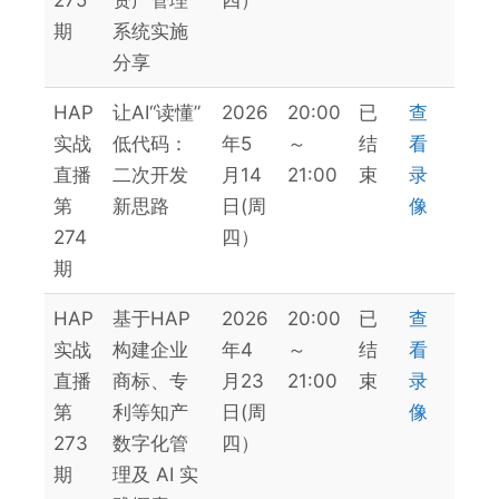
期
系统实施
分享
HAP
让AI“读懂”
2026
20:00
已
查
实战
低代码：
年5
～
结
看
直播
二次开发
月14
21:00
束
录
第
新思路
日(周
像
274
四）
期
HAP
基于HAP
2026
20:00
已
查
实战
构建企业
年4
～
结
看
直播
商标、专
月23
21:00
束
录
第
利等知产
日(周
像
273
数字化管
四）
期
理及 AI 实