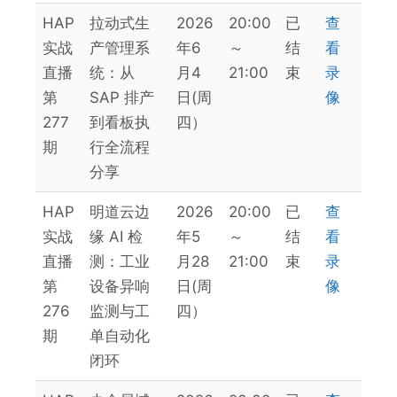
HAP
拉动式生
2026
20:00
已
查
实战
产管理系
年6
～
结
看
直播
统：从
月4
21:00
束
录
第
SAP 排产
日(周
像
277
到看板执
四）
期
行全流程
分享
HAP
明道云边
2026
20:00
已
查
实战
缘 AI 检
年5
～
结
看
直播
测：工业
月28
21:00
束
录
第
设备异响
日(周
像
276
监测与工
四）
期
单自动化
闭环