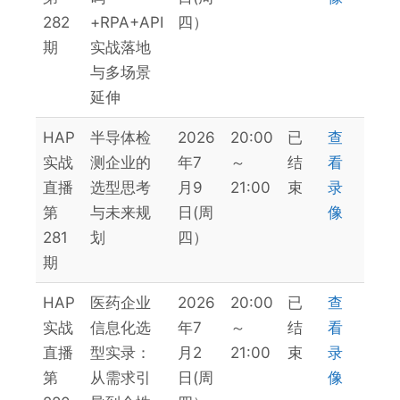
282
+RPA+API
四）
期
实战落地
与多场景
延伸
HAP
半导体检
2026
20:00
已
查
实战
测企业的
年7
～
结
看
直播
选型思考
月9
21:00
束
录
第
与未来规
日(周
像
281
划
四）
期
HAP
医药企业
2026
20:00
已
查
实战
信息化选
年7
～
结
看
直播
型实录：
月2
21:00
束
录
第
从需求引
日(周
像