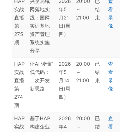
HAP
央企局域
2026
20:00
已
查
实战
网落地实
年5
～
结
看
直播
践：国网
月21
21:00
束
录
第
实训基地
日(周
像
275
资产管理
四）
期
系统实施
分享
HAP
让AI“读懂”
2026
20:00
已
查
实战
低代码：
年5
～
结
看
直播
二次开发
月14
21:00
束
录
第
新思路
日(周
像
274
四）
期
HAP
基于HAP
2026
20:00
已
查
实战
构建企业
年4
～
结
看