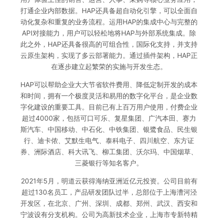
打通企业内部数据。HAP还具备超自动化引擎，可以全面自
动化复杂和重复的业务流程。运用HAP的集成中心与完整的
API对接能力，用户可以轻松地将HAP与外部系统集成。除
此之外，HAP还具备很高的可组合性，国际化支持，并支持
云原生架构，实现了多云部署能力。通过插件架构，HAP正
在逐步建立起繁荣的实施与开发生态。
HAP可以帮助企业大大节省软件费用、降低定制开发的成本
和时间，拥有一个极度灵活和易用的数字化平台，是企业数
字化建设的重要工具。目前已有上百万用户使用，付费企业
超过4000家，包括可口可乐、复星集团、广汽本田、赛力
斯汽车、中国移动、中石化、中铁集团、银鹭食品、民生银
行、迪卡侬、艾默生电气、泰科电子、四川航空、东方证
券、洲际酒店、科大讯飞、柳工集团、沃尔玛、中国烟草、
三菱银行等知名客户。
2021年5月，明道云获得海纳亚洲近亿元投资。公司目前有
超过130名员工，产品研发团队过半，总部位于上海漕河泾
开发区，在北京、广州、深圳、成都、郑州、武汉、西安和
宁波设有分支机构。公司为高新技术企业，上海市专新特精