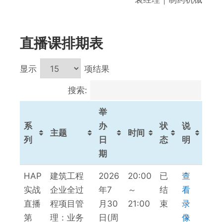
直播课排期表
显示
项结果
搜索:
举
系
办
状
说
主题
时间
列
日
态
明
期
系
主题
举
时间
状
说
HAP
建筑工程
2026
20:00
已
查
列
办
态
明
实战
企业全过
年7
～
结
看
日
直播
程项目管
月30
21:00
束
录
期
第
理：业务
日(周
像