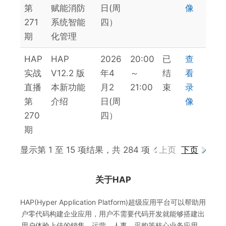
第
赋能消防
日(周
像
271
系统智能
四）
期
化管理
HAP
HAP
2026
20:00
已
查
实战
V12.2 版
年4
～
结
看
直播
本新功能
月2
21:00
束
录
第
介绍
日(周
像
270
四）
期
显示第 1 至 15 项结果，共 284 项
上页
下页
关于HAP
HAP(Hyper Application Platform)超级应用平台可以帮助用
户零代码构建企业应用，用户不需要代码开发就能够搭建出
用户体验上佳的销售、运营、人事、采购等核心业务应用，