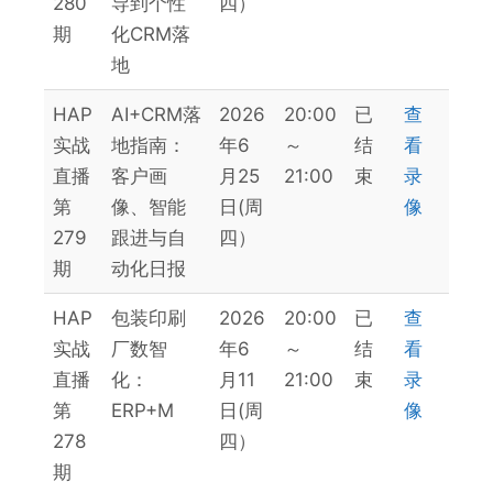
280
导到个性
四）
期
化CRM落
地
HAP
AI+CRM落
2026
20:00
已
查
实战
地指南：
年6
～
结
看
直播
客户画
月25
21:00
束
录
第
像、智能
日(周
像
279
跟进与自
四）
期
动化日报
HAP
包装印刷
2026
20:00
已
查
实战
厂数智
年6
～
结
看
直播
化：
月11
21:00
束
录
第
ERP+M
日(周
像
278
四）
期