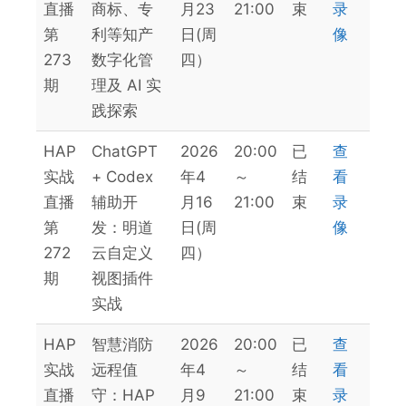
直播
商标、专
月23
21:00
束
录
第
利等知产
日(周
像
273
数字化管
四）
期
理及 AI 实
践探索
HAP
ChatGPT
2026
20:00
已
查
实战
+ Codex
年4
～
结
看
直播
辅助开
月16
21:00
束
录
第
发：明道
日(周
像
272
云自定义
四）
期
视图插件
实战
HAP
智慧消防
2026
20:00
已
查
实战
远程值
年4
～
结
看
直播
守：HAP
月9
21:00
束
录