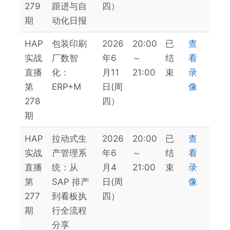
279
跟进与自
四）
期
动化日报
HAP
包装印刷
2026
20:00
已
查
实战
厂数智
年6
～
结
看
直播
化：
月11
21:00
束
录
第
ERP+M
日(周
像
278
四）
期
HAP
拉动式生
2026
20:00
已
查
实战
产管理系
年6
～
结
看
直播
统：从
月4
21:00
束
录
第
SAP 排产
日(周
像
277
到看板执
四）
期
行全流程
分享