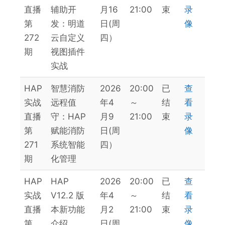
直播
辅助开
月16
21:00
束
录
第
发：明道
日(周
像
272
云自定义
四）
期
视图插件
实战
HAP
智慧消防
2026
20:00
已
查
实战
远程值
年4
～
结
看
直播
守：HAP
月9
21:00
束
录
第
赋能消防
日(周
像
271
系统智能
四）
期
化管理
HAP
HAP
2026
20:00
已
查
实战
V12.2 版
年4
～
结
看
直播
本新功能
月2
21:00
束
录
第
介绍
日(周
像