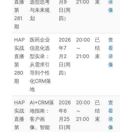
直播
选型思考
月9
21:00
束
录
第
与未来规
日(周
像
281
划
四）
期
HAP
医药企业
2026
20:00
已
查
实战
信息化选
年7
～
结
看
直播
型实录：
月2
21:00
束
录
第
从需求引
日(周
像
280
导到个性
四）
期
化CRM落
地
HAP
AI+CRM落
2026
20:00
已
查
实战
地指南：
年6
～
结
看
直播
客户画
月25
21:00
束
录
第
像、智能
日(周
像