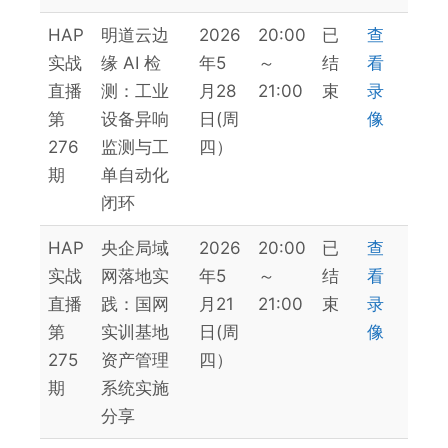
HAP
明道云边
2026
20:00
已
查
实战
缘 AI 检
年5
～
结
看
直播
测：工业
月28
21:00
束
录
第
设备异响
日(周
像
276
监测与工
四）
期
单自动化
闭环
HAP
央企局域
2026
20:00
已
查
实战
网落地实
年5
～
结
看
直播
践：国网
月21
21:00
束
录
第
实训基地
日(周
像
275
资产管理
四）
期
系统实施
分享