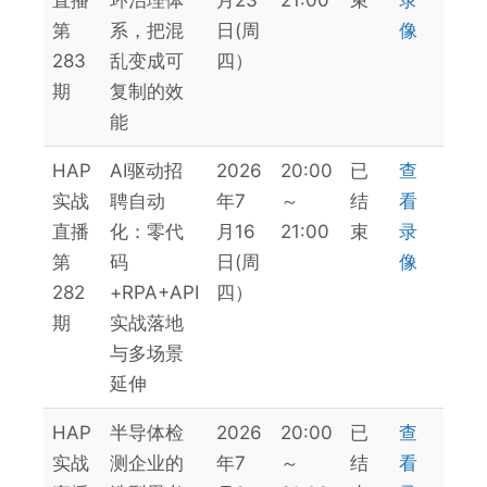
直播
环治理体
月23
21:00
束
录
第
系，把混
日(周
像
283
乱变成可
四）
期
复制的效
能
HAP
AI驱动招
2026
20:00
已
查
实战
聘自动
年7
～
结
看
直播
化：零代
月16
21:00
束
录
第
码
日(周
像
282
+RPA+API
四）
期
实战落地
与多场景
延伸
HAP
半导体检
2026
20:00
已
查
实战
测企业的
年7
～
结
看