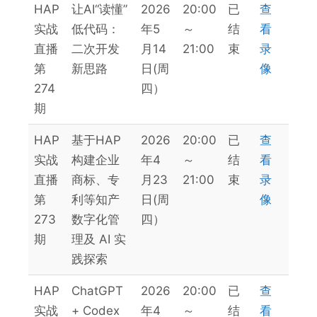
HAP
让AI“读懂”
2026
20:00
已
查
实战
低代码：
年5
～
结
看
直播
二次开发
月14
21:00
束
录
第
新思路
日(周
像
274
四）
期
HAP
基于HAP
2026
20:00
已
查
实战
构建企业
年4
～
结
看
直播
商标、专
月23
21:00
束
录
第
利等知产
日(周
像
273
数字化管
四）
期
理及 AI 实
践探索
HAP
ChatGPT
2026
20:00
已
查
实战
+ Codex
年4
～
结
看