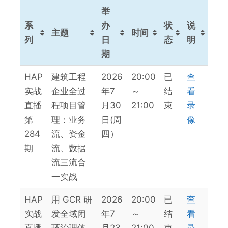
举
系
办
状
说
主题
时间
列
日
态
明
期
系
主题
举
时间
状
说
HAP
建筑工程
2026
20:00
已
查
列
办
态
明
实战
企业全过
年7
～
结
看
日
直播
程项目管
月30
21:00
束
录
期
第
理：业务
日(周
像
284
流、资金
四）
期
流、数据
流三流合
一实战
HAP
用 GCR 研
2026
20:00
已
查
实战
发全域闭
年7
～
结
看