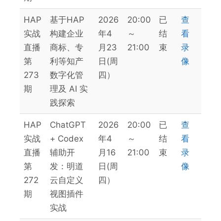
HAP
基于HAP
2026
20:00
已
查
实战
构建企业
年4
～
结
看
直播
商标、专
月23
21:00
束
录
第
利等知产
日(周
像
273
数字化管
四）
期
理及 AI 实
践探索
HAP
ChatGPT
2026
20:00
已
查
实战
+ Codex
年4
～
结
看
直播
辅助开
月16
21:00
束
录
第
发：明道
日(周
像
272
云自定义
四）
期
视图插件
实战