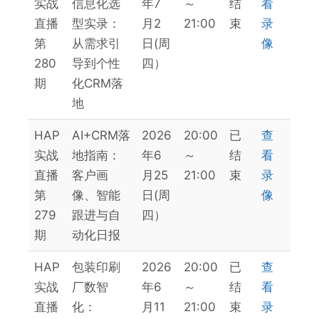
实战
信息化选
年7
～
结
看
直播
型实录：
月2
21:00
束
录
第
从需求引
日(周
像
280
导到个性
四）
期
化CRM落
地
HAP
AI+CRM落
2026
20:00
已
查
实战
地指南：
年6
～
结
看
直播
客户画
月25
21:00
束
录
第
像、智能
日(周
像
279
跟进与自
四）
期
动化日报
HAP
包装印刷
2026
20:00
已
查
实战
厂数智
年6
～
结
看
直播
化：
月11
21:00
束
录