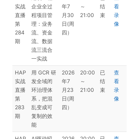
列
办
态
明
实战
企业全过
年7
～
结
看
日
直播
程项目管
月30
21:00
束
录
期
第
理：业务
日(周
像
284
流、资金
四）
期
流、数据
流三流合
一实战
HAP
用 GCR 研
2026
20:00
已
查
实战
发全域闭
年7
～
结
看
直播
环治理体
月23
21:00
束
录
第
系，把混
日(周
像
283
乱变成可
四）
期
复制的效
能
HAP
AI驱动招
2026
20:00
已
查