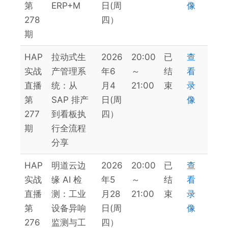
第
ERP+M
日(周
像
278
四）
期
HAP
拉动式生
2026
20:00
已
查
实战
产管理系
年6
～
结
看
直播
统：从
月4
21:00
束
录
第
SAP 排产
日(周
像
277
到看板执
四）
期
行全流程
分享
HAP
明道云边
2026
20:00
已
查
实战
缘 AI 检
年5
～
结
看
直播
测：工业
月28
21:00
束
录
第
设备异响
日(周
像
276
监测与工
四）