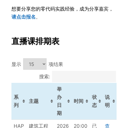
想要分享您的零代码实践经验，成为分享嘉宾，
请点击报名
。
直播课排期表
显示
项结果
搜索:
举
系
办
状
说
主题
时间
列
日
态
明
期
系
主题
举
时间
状
说
HAP
建筑工程
2026
20:00
已
查