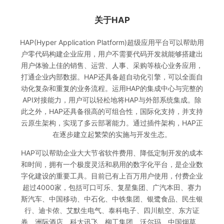
关于HAP
HAP(Hyper Application Platform)超级应用平台可以帮助用
户零代码构建企业应用，用户不需要代码开发就能够搭建出
用户体验上佳的销售、运营、人事、采购等核心业务应用，
打通企业内部数据。HAP还具备超自动化引擎，可以全面自
动化复杂和重复的业务流程。运用HAP的集成中心与完整的
API对接能力，用户可以轻松地将HAP与外部系统集成。除
此之外，HAP还具备很高的可组合性，国际化支持，并支持
云原生架构，实现了多云部署能力。通过插件架构，HAP正
在逐步建立起繁荣的实施与开发生态。
HAP可以帮助企业大大节省软件费用、降低定制开发的成本
和时间，拥有一个极度灵活和易用的数字化平台，是企业数
字化建设的重要工具。目前已有上百万用户使用，付费企业
超过4000家，包括可口可乐、复星集团、广汽本田、赛力
斯汽车、中国移动、中石化、中铁集团、银鹭食品、民生银
行、迪卡侬、艾默生电气、泰科电子、四川航空、东方证
券、洲际酒店、科大讯飞、柳工集团、沃尔玛、中国烟草、