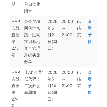
期
单自动化
闭环
HAP
央企局域
2026
20:00
已
查
实战
网落地实
年5
～
结
看
直播
践：国网
月21
21:00
束
录
第
实训基地
日(周
像
275
资产管理
四）
期
系统实施
分享
HAP
让AI“读懂”
2026
20:00
已
查
实战
低代码：
年5
～
结
看
直播
二次开发
月14
21:00
束
录
第
新思路
日(周
像
274
四）
期