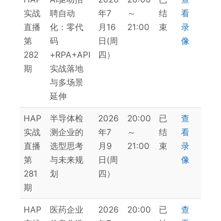
实战
聘自动
年7
～
结
看
直播
化：零代
月16
21:00
束
录
第
码
日(周
像
282
+RPA+API
四）
期
实战落地
与多场景
延伸
HAP
半导体检
2026
20:00
已
查
实战
测企业的
年7
～
结
看
直播
选型思考
月9
21:00
束
录
第
与未来规
日(周
像
281
划
四）
期
HAP
医药企业
2026
20:00
已
查