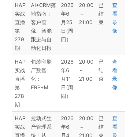
HAP
AI+CRM落
2026
20:00
已
查
实战
地指南：
年6
～
结
看
直播
客户画
月25
21:00
束
录
第
像、智能
日(周
像
279
跟进与自
四）
期
动化日报
HAP
包装印刷
2026
20:00
已
查
实战
厂数智
年6
～
结
看
直播
化：
月11
21:00
束
录
第
ERP+M
日(周
像
278
四）
期
HAP
拉动式生
2026
20:00
已
查
实战
产管理系
年6
～
结
看
直播
统：从
月4
21:00
束
录