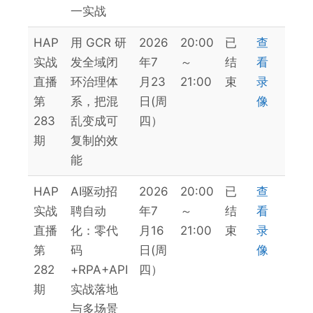
一实战
HAP
用 GCR 研
2026
20:00
已
查
实战
发全域闭
年7
～
结
看
直播
环治理体
月23
21:00
束
录
第
系，把混
日(周
像
283
乱变成可
四）
期
复制的效
能
HAP
AI驱动招
2026
20:00
已
查
实战
聘自动
年7
～
结
看
直播
化：零代
月16
21:00
束
录
第
码
日(周
像
282
+RPA+API
四）
期
实战落地
与多场景