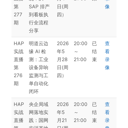
第
SAP 排产
日(周
像
277
到看板执
四）
期
行全流程
分享
HAP
明道云边
2026
20:00
已
查
实战
缘 AI 检
年5
～
结
看
直播
测：工业
月28
21:00
束
录
第
设备异响
日(周
像
276
监测与工
四）
期
单自动化
闭环
HAP
央企局域
2026
20:00
已
查
实战
网落地实
年5
～
结
看
直播
践：国网
月21
21:00
束
录