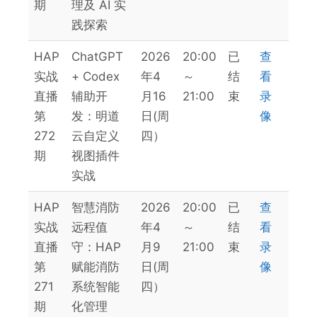
期
理及 AI 实
践探索
HAP
ChatGPT
2026
20:00
已
查
实战
+ Codex
年4
～
结
看
直播
辅助开
月16
21:00
束
录
第
发：明道
日(周
像
272
云自定义
四）
期
视图插件
实战
HAP
智慧消防
2026
20:00
已
查
实战
远程值
年4
～
结
看
直播
守：HAP
月9
21:00
束
录
第
赋能消防
日(周
像
271
系统智能
四）
期
化管理