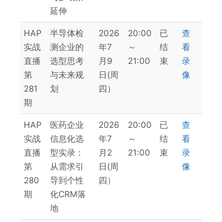
延伸
HAP
半导体检
2026
20:00
已
查
实战
测企业的
年7
～
结
看
直播
选型思考
月9
21:00
束
录
第
与未来规
日(周
像
281
划
四）
期
HAP
医药企业
2026
20:00
已
查
实战
信息化选
年7
～
结
看
直播
型实录：
月2
21:00
束
录
第
从需求引
日(周
像
280
导到个性
四）
期
化CRM落
地