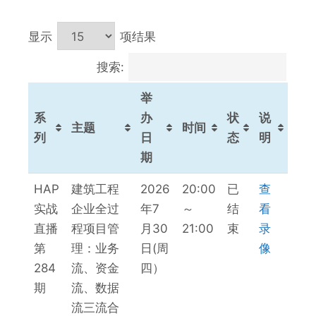
显示
项结果
搜索:
举
系
办
状
说
主题
时间
列
日
态
明
期
系
主题
举
时间
状
说
HAP
建筑工程
2026
20:00
已
查
列
办
态
明
实战
企业全过
年7
～
结
看
日
直播
程项目管
月30
21:00
束
录
期
第
理：业务
日(周
像
284
流、资金
四）
期
流、数据
流三流合