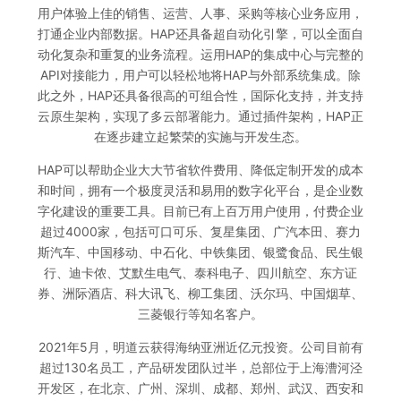
用户体验上佳的销售、运营、人事、采购等核心业务应用，
打通企业内部数据。HAP还具备超自动化引擎，可以全面自
动化复杂和重复的业务流程。运用HAP的集成中心与完整的
API对接能力，用户可以轻松地将HAP与外部系统集成。除
此之外，HAP还具备很高的可组合性，国际化支持，并支持
云原生架构，实现了多云部署能力。通过插件架构，HAP正
在逐步建立起繁荣的实施与开发生态。
HAP可以帮助企业大大节省软件费用、降低定制开发的成本
和时间，拥有一个极度灵活和易用的数字化平台，是企业数
字化建设的重要工具。目前已有上百万用户使用，付费企业
超过4000家，包括可口可乐、复星集团、广汽本田、赛力
斯汽车、中国移动、中石化、中铁集团、银鹭食品、民生银
行、迪卡侬、艾默生电气、泰科电子、四川航空、东方证
券、洲际酒店、科大讯飞、柳工集团、沃尔玛、中国烟草、
三菱银行等知名客户。
2021年5月，明道云获得海纳亚洲近亿元投资。公司目前有
超过130名员工，产品研发团队过半，总部位于上海漕河泾
开发区，在北京、广州、深圳、成都、郑州、武汉、西安和