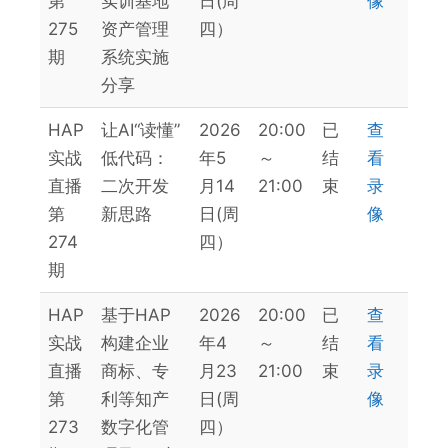
第
实训基地
日(周
像
275
资产管理
四）
期
系统实施
分享
HAP
让AI“读懂”
2026
20:00
已
查
实战
低代码：
年5
～
结
看
直播
二次开发
月14
21:00
束
录
第
新思路
日(周
像
274
四）
期
HAP
基于HAP
2026
20:00
已
查
实战
构建企业
年4
～
结
看
直播
商标、专
月23
21:00
束
录
第
利等知产
日(周
像
273
数字化管
四）