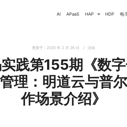
AI
APaaS
HAP
HDP
电
更新于：
2025 年 2 月 26 日
活动
实践第155期《数
管理：明道云与普
作场景介绍》