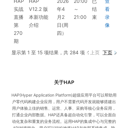
HAP
HAP
2026
20:00
已
查
实战
V12.2 版
年4
～
结
看
直播
本新功能
月2
21:00
束
录
第
介绍
日(周
像
270
四）
期
显示第 1 至 15 项结果，共 284 项
上页
下页
关于HAP
HAP(Hyper Application Platform)超级应用平台可以帮助用
户零代码构建企业应用，用户不需要代码开发就能够搭建出
用户体验上佳的销售、运营、人事、采购等核心业务应用，
打通企业内部数据。HAP还具备超自动化引擎，可以全面自
动化复杂和重复的业务流程。运用HAP的集成中心与完整的
API对接能力，用户可以轻松地将HAP与外部系统集成。除