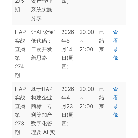
275
资产管理
四）
期
系统实施
分享
HAP
让AI“读懂”
2026
20:00
已
查
实战
低代码：
年5
～
结
看
直播
二次开发
月14
21:00
束
录
第
新思路
日(周
像
274
四）
期
HAP
基于HAP
2026
20:00
已
查
实战
构建企业
年4
～
结
看
直播
商标、专
月23
21:00
束
录
第
利等知产
日(周
像
273
数字化管
四）
期
理及 AI 实