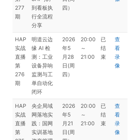
277
到看板执
四）
期
行全流程
分享
HAP
明道云边
2026
20:00
已
查
实战
缘 AI 检
年5
～
结
看
直播
测：工业
月28
21:00
束
录
第
设备异响
日(周
像
276
监测与工
四）
期
单自动化
闭环
HAP
央企局域
2026
20:00
已
查
实战
网落地实
年5
～
结
看
直播
践：国网
月21
21:00
束
录
第
实训基地
日(周
像