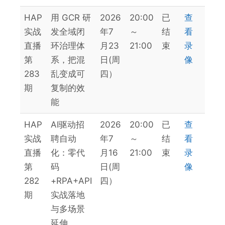
HAP
用 GCR 研
2026
20:00
已
查
实战
发全域闭
年7
～
结
看
直播
环治理体
月23
21:00
束
录
第
系，把混
日(周
像
283
乱变成可
四）
期
复制的效
能
HAP
AI驱动招
2026
20:00
已
查
实战
聘自动
年7
～
结
看
直播
化：零代
月16
21:00
束
录
第
码
日(周
像
282
+RPA+API
四）
期
实战落地
与多场景
延伸