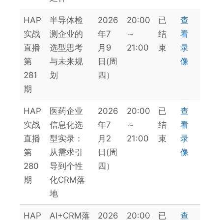
HAP
半导体检
2026
20:00
已
查
实战
测企业的
年7
～
结
看
直播
选型思考
月9
21:00
束
录
第
与未来规
日(周
像
281
划
四）
期
HAP
医药企业
2026
20:00
已
查
实战
信息化选
年7
～
结
看
直播
型实录：
月2
21:00
束
录
第
从需求引
日(周
像
280
导到个性
四）
期
化CRM落
地
HAP
AI+CRM落
2026
20:00
已
查