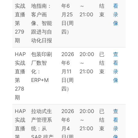
实战
地指南：
年6
～
结
看
直播
客户画
月25
21:00
束
录
第
像、智能
日(周
像
279
跟进与自
四）
期
动化日报
HAP
包装印刷
2026
20:00
已
查
实战
厂数智
年6
～
结
看
直播
化：
月11
21:00
束
录
第
ERP+M
日(周
像
278
四）
期
HAP
拉动式生
2026
20:00
已
查
实战
产管理系
年6
～
结
看
直播
统：从
月4
21:00
束
录
第
SAP 排产
日(周
像