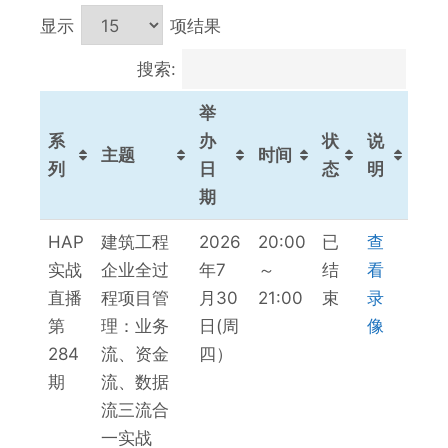
显示
项结果
搜索:
举
系
办
状
说
主题
时间
列
日
态
明
期
系
主题
举
时间
状
说
HAP
建筑工程
2026
20:00
已
查
列
办
态
明
实战
企业全过
年7
～
结
看
日
直播
程项目管
月30
21:00
束
录
期
第
理：业务
日(周
像
284
流、资金
四）
期
流、数据
流三流合
一实战