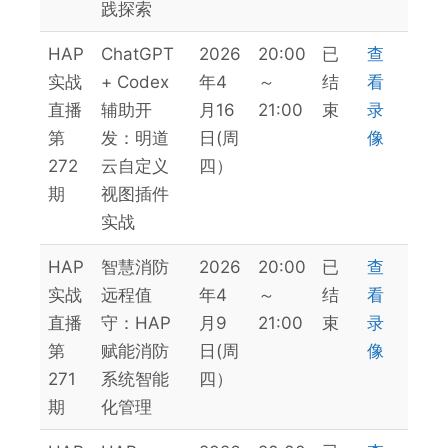
践探索
HAP
ChatGPT
2026
20:00
已
查
实战
+ Codex
年4
～
结
看
直播
辅助开
月16
21:00
束
录
第
发：明道
日(周
像
272
云自定义
四）
期
视图插件
实战
HAP
智慧消防
2026
20:00
已
查
实战
远程值
年4
～
结
看
直播
守：HAP
月9
21:00
束
录
第
赋能消防
日(周
像
271
系统智能
四）
期
化管理