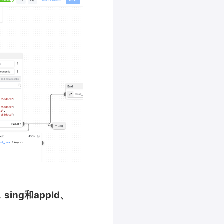
ing和appId、