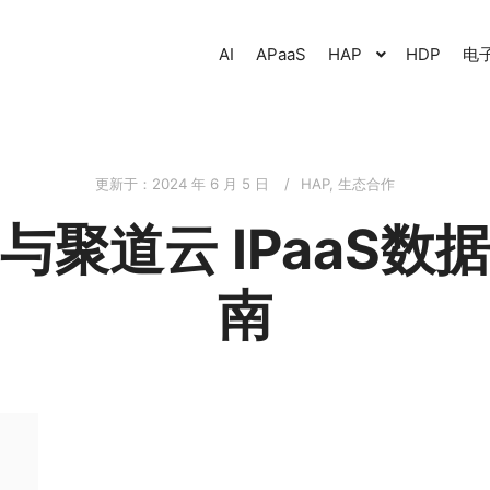
AI
APaaS
HAP
HDP
电
更新于：
2024 年 6 月 5 日
HAP
,
生态合作
与聚道云 IPaaS数
南