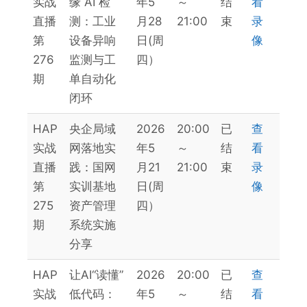
实战
缘 AI 检
年5
～
结
看
直播
测：工业
月28
21:00
束
录
第
设备异响
日(周
像
276
监测与工
四）
期
单自动化
闭环
HAP
央企局域
2026
20:00
已
查
实战
网落地实
年5
～
结
看
直播
践：国网
月21
21:00
束
录
第
实训基地
日(周
像
275
资产管理
四）
期
系统实施
分享
HAP
让AI“读懂”
2026
20:00
已
查
实战
低代码：
年5
～
结
看