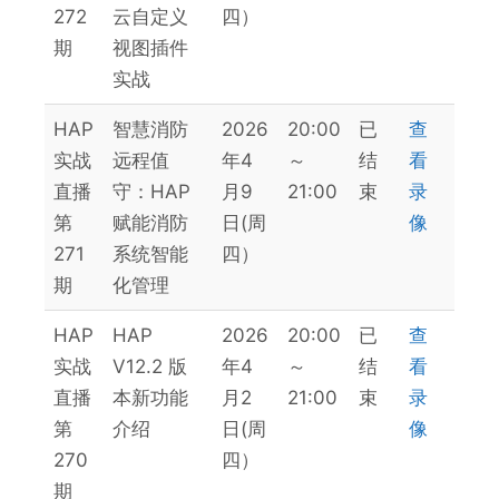
272
云自定义
四）
期
视图插件
实战
HAP
智慧消防
2026
20:00
已
查
实战
远程值
年4
～
结
看
直播
守：HAP
月9
21:00
束
录
第
赋能消防
日(周
像
271
系统智能
四）
期
化管理
HAP
HAP
2026
20:00
已
查
实战
V12.2 版
年4
～
结
看
直播
本新功能
月2
21:00
束
录
第
介绍
日(周
像
270
四）
期