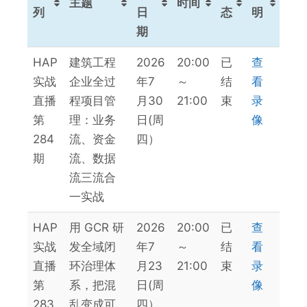
主题
时间
列
日
态
明
期
系
主题
举
时间
状
说
HAP
建筑工程
2026
20:00
已
查
列
办
态
明
实战
企业全过
年7
～
结
看
日
直播
程项目管
月30
21:00
束
录
期
第
理：业务
日(周
像
284
流、资金
四）
期
流、数据
流三流合
一实战
HAP
用 GCR 研
2026
20:00
已
查
实战
发全域闭
年7
～
结
看
直播
环治理体
月23
21:00
束
录
第
系，把混
日(周
像
283
乱变成可
四）