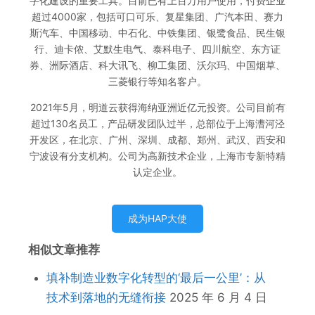
字化建设的重要工具。目前已有上百万用户使用，付费企业
超过4000家，包括可口可乐、复星集团、广汽本田、赛力
斯汽车、中国移动、中石化、中铁集团、银鹭食品、民生银
行、迪卡侬、艾默生电气、泰科电子、四川航空、东方证
券、洲际酒店、科大讯飞、柳工集团、沃尔玛、中国烟草、
三菱银行等知名客户。
2021年5月，明道云获得海纳亚洲近亿元投资。公司目前有
超过130名员工，产品研发团队过半，总部位于上海漕河泾
开发区，在北京、广州、深圳、成都、郑州、武汉、西安和
宁波设有分支机构。公司为高新技术企业，上海市专新特精
认定企业。
成为HAP大使
相似文章推荐
填补制造业数字化转型的‘最后一公里’：从
技术到落地的无缝衔接
2025 年 6 月 4 日