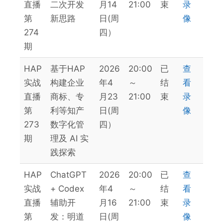
直播
二次开发
月14
21:00
束
录
第
新思路
日(周
像
274
四）
期
HAP
基于HAP
2026
20:00
已
查
实战
构建企业
年4
～
结
看
直播
商标、专
月23
21:00
束
录
第
利等知产
日(周
像
273
数字化管
四）
期
理及 AI 实
践探索
HAP
ChatGPT
2026
20:00
已
查
实战
+ Codex
年4
～
结
看
直播
辅助开
月16
21:00
束
录
第
发：明道
日(周
像