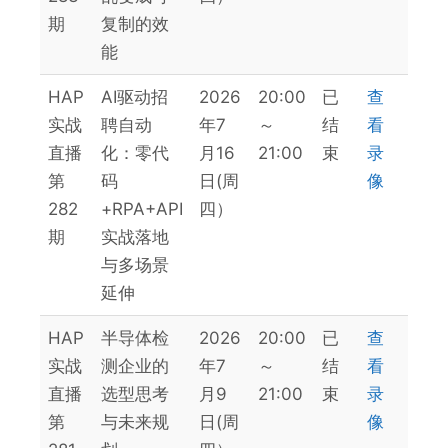
期
复制的效
能
HAP
AI驱动招
2026
20:00
已
查
实战
聘自动
年7
～
结
看
直播
化：零代
月16
21:00
束
录
第
码
日(周
像
282
+RPA+API
四）
期
实战落地
与多场景
延伸
HAP
半导体检
2026
20:00
已
查
实战
测企业的
年7
～
结
看
直播
选型思考
月9
21:00
束
录
第
与未来规
日(周
像