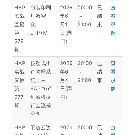
HAP
包装印刷
2026
20:00
已
查
实战
厂数智
年6
～
结
看
直播
化：
月11
21:00
束
录
第
ERP+M
日(周
像
278
四）
期
HAP
拉动式生
2026
20:00
已
查
实战
产管理系
年6
～
结
看
直播
统：从
月4
21:00
束
录
第
SAP 排产
日(周
像
277
到看板执
四）
期
行全流程
分享
HAP
明道云边
2026
20:00
已
查