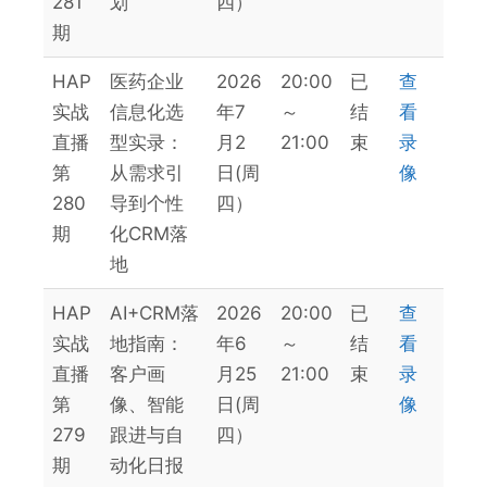
281
划
四）
期
HAP
医药企业
2026
20:00
已
查
实战
信息化选
年7
～
结
看
直播
型实录：
月2
21:00
束
录
第
从需求引
日(周
像
280
导到个性
四）
期
化CRM落
地
HAP
AI+CRM落
2026
20:00
已
查
实战
地指南：
年6
～
结
看
直播
客户画
月25
21:00
束
录
第
像、智能
日(周
像
279
跟进与自
四）
期
动化日报