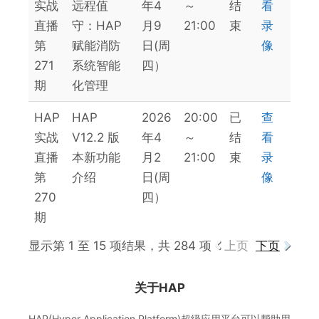
实战
远程值
年4
～
结
看
直播
守：HAP
月9
21:00
束
录
第
赋能消防
日(周
像
271
系统智能
四）
期
化管理
HAP
HAP
2026
20:00
已
查
实战
V12.2 版
年4
～
结
看
直播
本新功能
月2
21:00
束
录
第
介绍
日(周
像
270
四）
期
显示第 1 至 15 项结果，共 284 项
上页
下页
关于HAP
HAP(Hyper Application Platform)超级应用平台可以帮助用