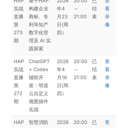
HAP
基于HAP
2026
20:00
已
查
实战
构建企业
年4
～
结
看
直播
商标、专
月23
21:00
束
录
第
利等知产
日(周
像
273
数字化管
四）
期
理及 AI 实
践探索
HAP
ChatGPT
2026
20:00
已
查
实战
+ Codex
年4
～
结
看
直播
辅助开
月16
21:00
束
录
第
发：明道
日(周
像
272
云自定义
四）
期
视图插件
实战
HAP
智慧消防
2026
20:00
已
查