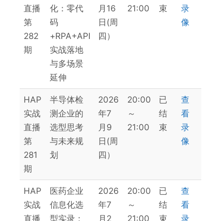
直播
化：零代
月16
21:00
束
录
第
码
日(周
像
282
+RPA+API
四）
期
实战落地
与多场景
延伸
HAP
半导体检
2026
20:00
已
查
实战
测企业的
年7
～
结
看
直播
选型思考
月9
21:00
束
录
第
与未来规
日(周
像
281
划
四）
期
HAP
医药企业
2026
20:00
已
查
实战
信息化选
年7
～
结
看
直播
型实录：
月2
21:00
束
录