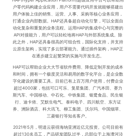
户零代码构建企业应用，用户不需要代码开发就能够搭建出
用户体验上佳的销售、运营、人事、采购等核心业务应用，
打通企业内部数据。HAP还具备超自动化引擎，可以全面自
动化复杂和重复的业务流程。运用HAP的集成中心与完整的
API对接能力，用户可以轻松地将HAP与外部系统集成。除
此之外，HAP还具备很高的可组合性，国际化支持，并支持
云原生架构，实现了多云部署能力。通过插件架构，HAP正
在逐步建立起繁荣的实施与开发生态。
HAP可以帮助企业大大节省软件费用、降低定制开发的成本
和时间，拥有一个极度灵活和易用的数字化平台，是企业数
字化建设的重要工具。目前已有上百万用户使用，付费企业
超过4000家，包括可口可乐、复星集团、广汽本田、赛力
斯汽车、中国移动、中石化、中铁集团、银鹭食品、民生银
行、迪卡侬、艾默生电气、泰科电子、四川航空、东方证
券、洲际酒店、科大讯飞、柳工集团、沃尔玛、中国烟草、
三菱银行等知名客户。
2021年5月，明道云获得海纳亚洲近亿元投资。公司目前有
超过130名员工，产品研发团队过半，总部位于上海漕河泾