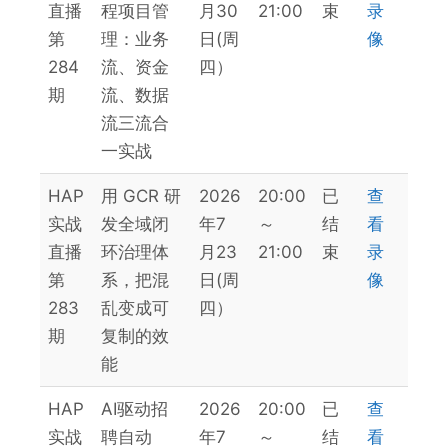
日
直播
程项目管
月30
21:00
束
录
期
第
理：业务
日(周
像
284
流、资金
四）
期
流、数据
流三流合
一实战
HAP
用 GCR 研
2026
20:00
已
查
实战
发全域闭
年7
～
结
看
直播
环治理体
月23
21:00
束
录
第
系，把混
日(周
像
283
乱变成可
四）
期
复制的效
能
HAP
AI驱动招
2026
20:00
已
查
实战
聘自动
年7
～
结
看