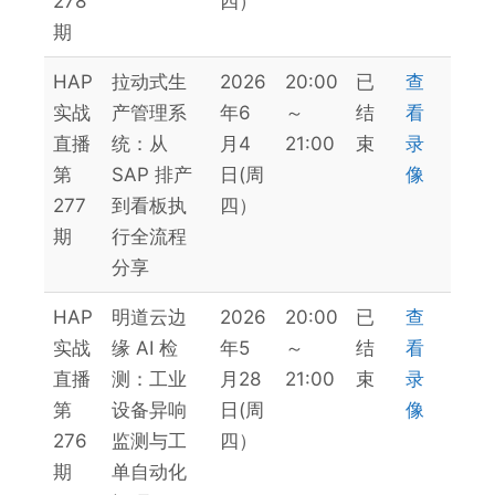
278
四）
期
HAP
拉动式生
2026
20:00
已
查
实战
产管理系
年6
～
结
看
直播
统：从
月4
21:00
束
录
第
SAP 排产
日(周
像
277
到看板执
四）
期
行全流程
分享
HAP
明道云边
2026
20:00
已
查
实战
缘 AI 检
年5
～
结
看
直播
测：工业
月28
21:00
束
录
第
设备异响
日(周
像
276
监测与工
四）
期
单自动化