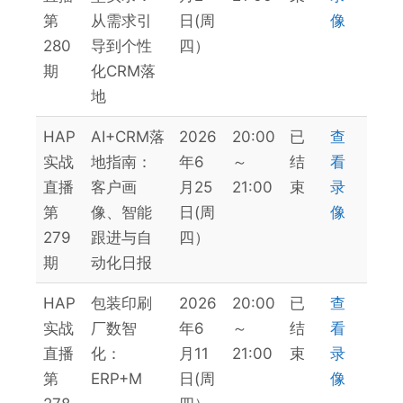
第
从需求引
日(周
像
280
导到个性
四）
期
化CRM落
地
HAP
AI+CRM落
2026
20:00
已
查
实战
地指南：
年6
～
结
看
直播
客户画
月25
21:00
束
录
第
像、智能
日(周
像
279
跟进与自
四）
期
动化日报
HAP
包装印刷
2026
20:00
已
查
实战
厂数智
年6
～
结
看
直播
化：
月11
21:00
束
录
第
ERP+M
日(周
像