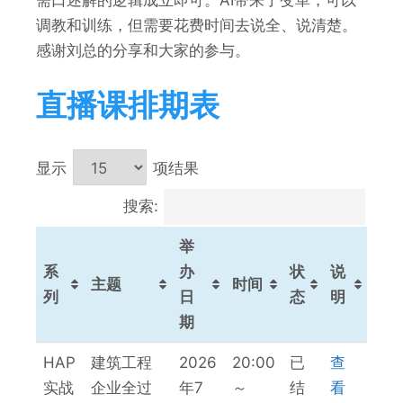
需口述解的逻辑成立即可。AI带来了变革，可以
调教和训练，但需要花费时间去说全、说清楚。
感谢刘总的分享和大家的参与。
直播课排期表
显示
项结果
搜索:
举
系
办
状
说
主题
时间
列
日
态
明
期
系
主题
举
时间
状
说
HAP
建筑工程
2026
20:00
已
查
列
办
态
明
实战
企业全过
年7
～
结
看