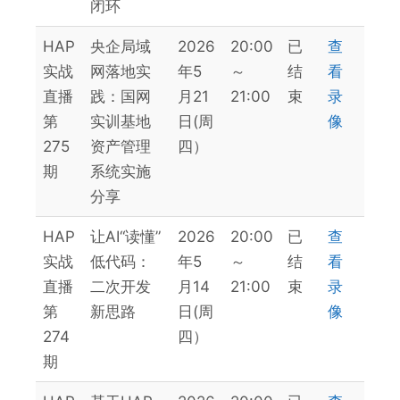
闭环
HAP
央企局域
2026
20:00
已
查
实战
网落地实
年5
～
结
看
直播
践：国网
月21
21:00
束
录
第
实训基地
日(周
像
275
资产管理
四）
期
系统实施
分享
HAP
让AI“读懂”
2026
20:00
已
查
实战
低代码：
年5
～
结
看
直播
二次开发
月14
21:00
束
录
第
新思路
日(周
像
274
四）
期