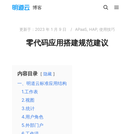
主菜单
搜索
更新于：
2023 年 1 月 9 日
APaaS
,
HAP
,
使用技巧
零代码应用搭建规范建议
内容目录
隐藏
一、明道云标准应用结构
1.工作表
2.视图
3.统计
4.用户角色
5.外部门户
6.工作流