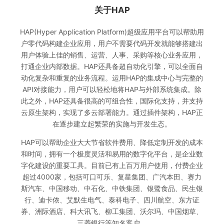
关于HAP
HAP(Hyper Application Platform)超级应用平台可以帮助用
户零代码构建企业应用，用户不需要代码开发就能够搭建出
用户体验上佳的销售、运营、人事、采购等核心业务应用，
打通企业内部数据。HAP还具备超自动化引擎，可以全面自
动化复杂和重复的业务流程。运用HAP的集成中心与完整的
API对接能力，用户可以轻松地将HAP与外部系统集成。除
此之外，HAP还具备很高的可组合性，国际化支持，并支持
云原生架构，实现了多云部署能力。通过插件架构，HAP正
在逐步建立起繁荣的实施与开发生态。
HAP可以帮助企业大大节省软件费用、降低定制开发的成本
和时间，拥有一个极度灵活和易用的数字化平台，是企业数
字化建设的重要工具。目前已有上百万用户使用，付费企业
超过4000家，包括可口可乐、复星集团、广汽本田、赛力
斯汽车、中国移动、中石化、中铁集团、银鹭食品、民生银
行、迪卡侬、艾默生电气、泰科电子、四川航空、东方证
券、洲际酒店、科大讯飞、柳工集团、沃尔玛、中国烟草、
三菱银行等知名客户。