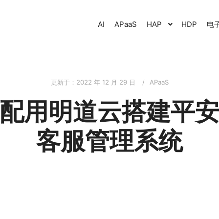
AI
APaaS
HAP
HDP
电
更新于：
2022 年 12 月 29 日
APaaS
配用明道云搭建平
客服管理系统