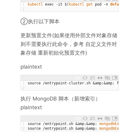
1
kubectl 
exec
-
it
$
(
kubectl 
get 
pod
-
n
default
|
gre
2
②执行以下脚本
更新预置文件(如果使用外部文件对象存储
则不需要执行此命令，参考 自定义文件对
象存储 重新初始化预置文件)
plaintext
1
source
/
entrypoint
-
cluster
.
sh
&
amp
;
&
amp
;
fileInit
2
执行 MongoDB 脚本（新增索引）
plaintext
1
source
/
entrypoint
.
sh
&
amp
;
&
amp
;
mongodbExecute 
mdI
2
source
/
entrypoint
.
sh
&
amp
;
&
amp
;
mongodbExecute 
mdo