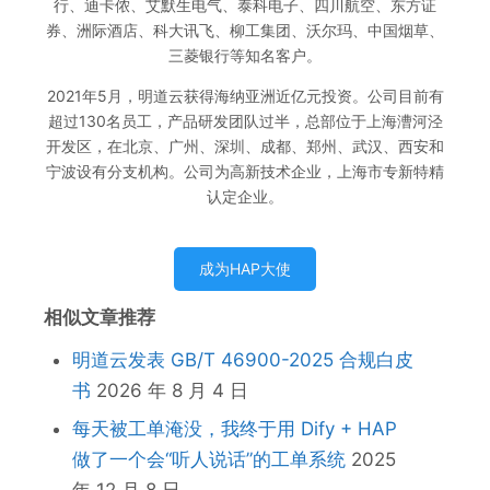
行、迪卡侬、艾默生电气、泰科电子、四川航空、东方证
券、洲际酒店、科大讯飞、柳工集团、沃尔玛、中国烟草、
三菱银行等知名客户。
2021年5月，明道云获得海纳亚洲近亿元投资。公司目前有
超过130名员工，产品研发团队过半，总部位于上海漕河泾
开发区，在北京、广州、深圳、成都、郑州、武汉、西安和
宁波设有分支机构。公司为高新技术企业，上海市专新特精
认定企业。
成为HAP大使
相似文章推荐
明道云发表 GB/T 46900-2025 合规白皮
书
2026 年 8 月 4 日
每天被工单淹没，我终于用 Dify + HAP
做了一个会“听人说话”的工单系统
2025