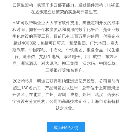
云原生架构，实现了多云部署能力。通过插件架构，HAP正
在逐步建立起繁荣的实施与开发生态。
HAP可以帮助企业大大节省软件费用、降低定制开发的成本
和时间，拥有一个极度灵活和易用的数字化平台，是企业数
字化建设的重要工具。目前已有上百万用户使用，付费企业
超过4000家，包括可口可乐、复星集团、广汽本田、赛力
斯汽车、中国移动、中石化、中铁集团、银鹭食品、民生银
行、迪卡侬、艾默生电气、泰科电子、四川航空、东方证
券、洲际酒店、科大讯飞、柳工集团、沃尔玛、中国烟草、
三菱银行等知名客户。
2021年5月，明道云获得海纳亚洲近亿元投资。公司目前有
超过130名员工，产品研发团队过半，总部位于上海漕河泾
开发区，在北京、广州、深圳、成都、郑州、武汉、西安和
宁波设有分支机构。公司为高新技术企业，上海市专新特精
认定企业。
成为HAP大使