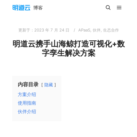
主菜单
搜索
更新于：
2023 年 7 月 24 日
APaaS
,
伙伴
,
生态合作
明道云携手山海鲸打造可视化+数
字孪生解决方案
内容目录
隐藏
方案介绍
使用指南
伙伴介绍