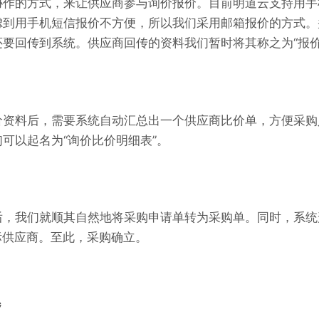
协作的方式
，
来
让
供应商
参与
询价报价
。
目前明道云
支持用
手
虑到用手机短信报价不方便，所以我们采用邮箱报价
的
方式
。
还要
回传到系统。供应商回传的资料我们暂时将其称之为“报价
价资料后，需要
系统
自动汇总
出
一个供应商比价单，方便采购
可以起名为“询价比价明细表”。
后，我们就
顺其自然地
将采购申请单转为采购单
。同时，系统
标供应商
。
至此，采购确立。
题