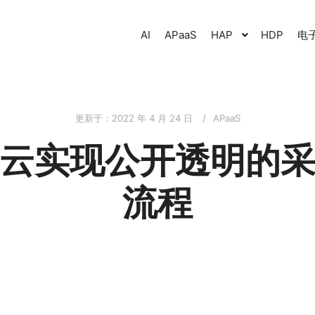
AI
APaaS
HAP
HDP
电
更新于：
2022 年 4 月 24 日
APaaS
云实现公开透明的
流程