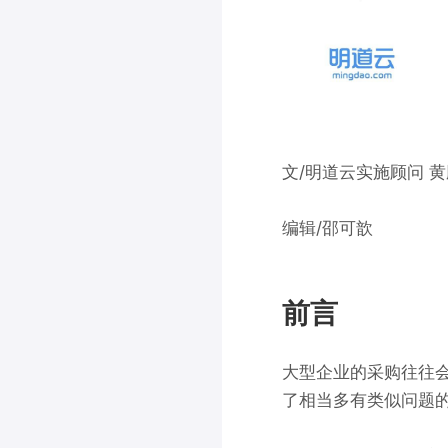
文/明道云实施顾问 黄
编辑/邵可歆
前言
大型
企业的采购往往
了相当多
有
类似
问题