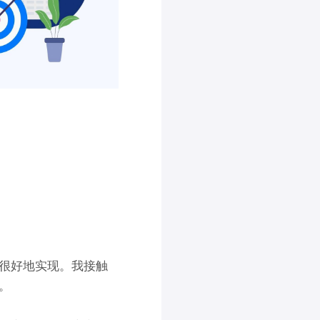
很好
地
实现。
我
接触
。