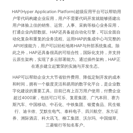
HAP(Hyper Application Platform)超级应用平台可以帮助用
户零代码构建企业应用，用户不需要代码开发就能够搭建出
用户体验上佳的销售、运营、人事、采购等核心业务应用，
打通企业内部数据。HAP还具备超自动化引擎，可以全面自
动化复杂和重复的业务流程。运用HAP的集成中心与完整的
API对接能力，用户可以轻松地将HAP与外部系统集成。除
此之外，HAP还具备很高的可组合性，国际化支持，并支持
云原生架构，实现了多云部署能力。通过插件架构，HAP正
在逐步建立起繁荣的实施与开发生态。
HAP可以帮助企业大大节省软件费用、降低定制开发的成本
和时间，拥有一个极度灵活和易用的数字化平台，是企业数
字化建设的重要工具。目前已有上百万用户使用，付费企业
超过4000家，包括可口可乐、复星集团、广汽本田、赛力
斯汽车、中国移动、中石化、中铁集团、银鹭食品、民生银
行、迪卡侬、艾默生电气、泰科电子、四川航空、东方证
券、洲际酒店、科大讯飞、柳工集团、沃尔玛、中国烟草、
三菱银行等知名客户。