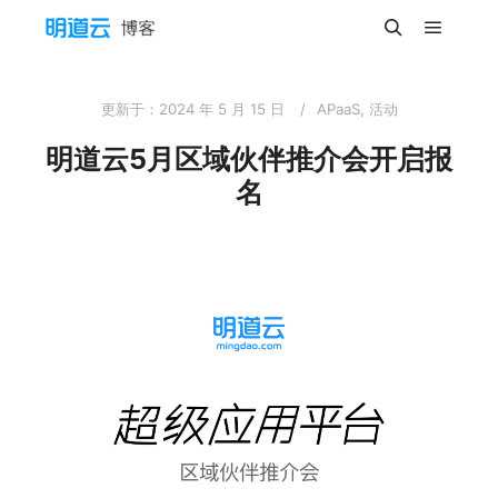
主菜单
搜索
更新于：
2024 年 5 月 15 日
APaaS
,
活动
明道云5月区域伙伴推介会开启报
名