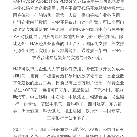
HAP(Hyper Application Platform)超级应用平台可以帮助用
户零代码构建企业应用，用户不需要代码开发就能够搭建出
用户体验上佳的销售、运营、人事、采购等核心业务应用，
打通企业内部数据。HAP还具备超自动化引擎，可以全面自
动化复杂和重复的业务流程。运用HAP的集成中心与完整的
API对接能力，用户可以轻松地将HAP与外部系统集成。除
此之外，HAP还具备很高的可组合性，国际化支持，并支持
云原生架构，实现了多云部署能力。通过插件架构，HAP正
在逐步建立起繁荣的实施与开发生态。
HAP可以帮助企业大大节省软件费用、降低定制开发的成本
和时间，拥有一个极度灵活和易用的数字化平台，是企业数
字化建设的重要工具。目前已有上百万用户使用，付费企业
超过4000家，包括可口可乐、复星集团、广汽本田、赛力
斯汽车、中国移动、中石化、中铁集团、银鹭食品、民生银
行、迪卡侬、艾默生电气、泰科电子、四川航空、东方证
券、洲际酒店、科大讯飞、柳工集团、沃尔玛、中国烟草、
三菱银行等知名客户。
2021年5月，明道云获得海纳亚洲近亿元投资。公司目前有
超过130名员工，产品研发团队过半，总部位于上海漕河泾