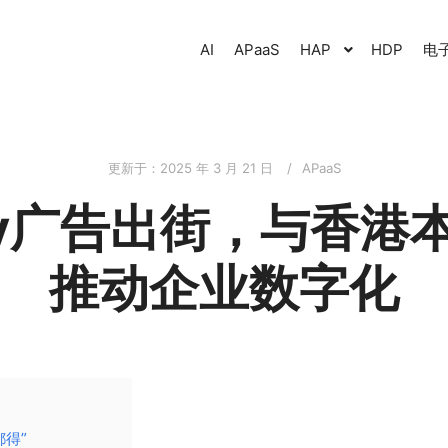
AI
APaaS
HAP
HDP
电
更新于：
2025 年 3 月 21 日
APaaS
oly广告出街，与香港
推动企业数字化
都得”