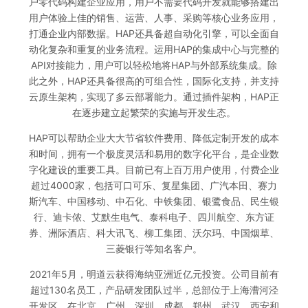
户零代码构建企业应用，用户不需要代码开发就能够搭建出
用户体验上佳的销售、运营、人事、采购等核心业务应用，
打通企业内部数据。HAP还具备超自动化引擎，可以全面自
动化复杂和重复的业务流程。运用HAP的集成中心与完整的
API对接能力，用户可以轻松地将HAP与外部系统集成。除
此之外，HAP还具备很高的可组合性，国际化支持，并支持
云原生架构，实现了多云部署能力。通过插件架构，HAP正
在逐步建立起繁荣的实施与开发生态。
HAP可以帮助企业大大节省软件费用、降低定制开发的成本
和时间，拥有一个极度灵活和易用的数字化平台，是企业数
字化建设的重要工具。目前已有上百万用户使用，付费企业
超过4000家，包括可口可乐、复星集团、广汽本田、赛力
斯汽车、中国移动、中石化、中铁集团、银鹭食品、民生银
行、迪卡侬、艾默生电气、泰科电子、四川航空、东方证
券、洲际酒店、科大讯飞、柳工集团、沃尔玛、中国烟草、
三菱银行等知名客户。
2021年5月，明道云获得海纳亚洲近亿元投资。公司目前有
超过130名员工，产品研发团队过半，总部位于上海漕河泾
开发区，在北京、广州、深圳、成都、郑州、武汉、西安和